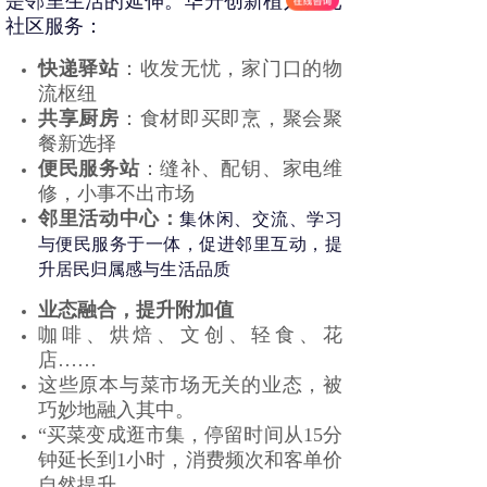
是邻里生活的延伸。华升创新植入多元
社区服务：
快递驿站
：收发无忧，家门口的物
流枢纽
共享厨房
：食材即买即烹，聚会聚
餐新选择
便民服务站
：缝补、配钥、家电维
修，小事不出市场
邻里活动中心：
集休闲、交流、学习
与便民服务于一体，促进邻里互动，提
升居民归属感与生活品质
业态融合，提升附加值
咖啡、烘焙、文创、轻食、花
店……
这些原本与菜市场无关的业态，被
巧妙地融入其中。
“买菜变成逛市集，停留时间从15分
钟延长到1小时，消费频次和客单价
自然提升。