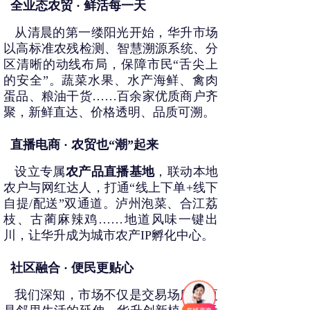
全业态农贸 · 鲜活每一天
   从清晨的第一缕阳光开始，华升市场
以高标准农残检测、智慧溯源系统、分
区清晰的动线布局，保障市民“舌尖上
的安全”。蔬菜水果、水产海鲜、禽肉
蛋品、粮油干货……百余家优质商户齐
聚，新鲜直达、价格透明、品质可溯。
直播电商 · 农贸也“潮”起来
   设立专属
农产品直播基地
，联动本地
农户与网红达人，打通“线上下单+线下
自提/配送”双通道。泸州泡菜、合江荔
枝、古蔺麻辣鸡……地道风味一键出
川，让华升成为城市农产IP孵化中心。
社区融合 · 便民更贴心
   我们深知，市场不仅是交易场所，更