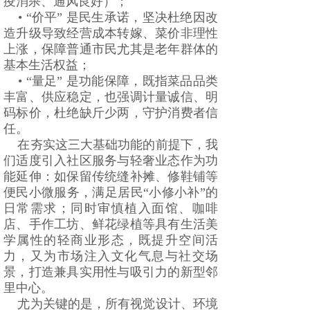
疫消杀、通风良好）；
• “价平” 是民生承诺，坚决杜绝因改
造升级导致经营成本转嫁、菜价非理性
上涨，保障普通市民尤其是老年群体的
基本生活权益；
• “量足” 是功能保障，既指菜品品类
丰富、供应稳定，也强调计量诚信、明
码标价，杜绝缺斤少两，守护消费者信
任。
在夯实这三大基础功能的前提下，我
们适度引入社区服务与轻奢业态作为功
能延伸：如保留传统缝补摊、修鞋铺等
便民小微服务，满足居民“小修小补”的
日常需求；同时审慎植入面馆、咖啡
店、手作工坊、鲜花绿植等具有生活美
学属性的轻商业形态，既提升空间活
力，又为市场注入文化气息与社交场
景，打造兼具实用性与吸引力的新型邻
里中心。
尤为关键的是，所有视觉设计、环境